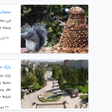
سنجاب 
این مخل
وسیله ع
11 آبان 1403
پارک ج
پارک جن
محیط زی
نظر وسع
شرایط جغ
28 مهر 1403