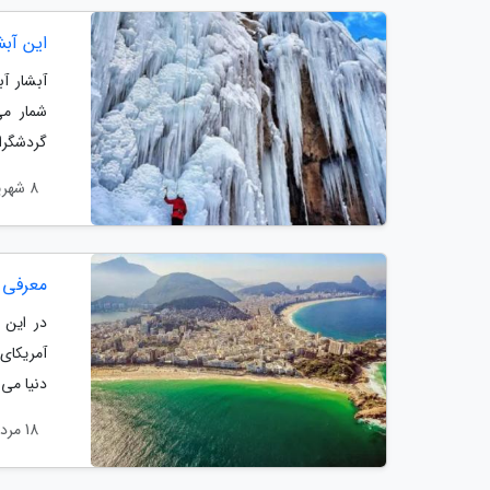
این آب
آبشار آ
شمار می
گردشگران
8 شهریور 1402
معرفی 
در این 
دنیا می 
18 مرداد 1402