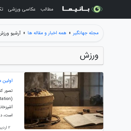
مطالب
عکاسی ورزشی
تک
مجله جهانگیر
»
همه اخبار و مقاله ها
»
آرشیو ورزش
ورزش
اولین م
تصور کن
است، در.
2 اردیبهشت 1405