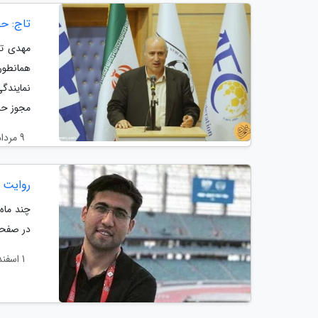
تاج: 
مهدی تا
مجوز حرف
9 مرداد 1402
روایت 
چند ماه
در صفحه
1 اسفند 1401