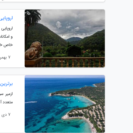
اروپایی
اروپایی 
خاص خود 
7 بهمن 1403
برترین 
ازمیر س
متعدد آ
7 دی 1403