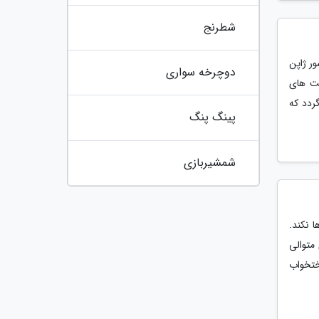
شطرنج
ر ژاپن
دوچرخه سواری
مت های
دد که
پینگ پنگ
شمشیربازی
 نکند.
متوالی
ختخواب