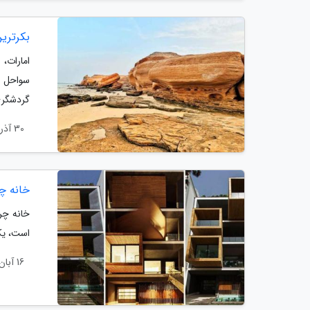
بکرترین
امارات،
سواحل و
گردشگر
30 آذر 1403
خانه چ
خانه چر
است، یکی
16 آبان 1403