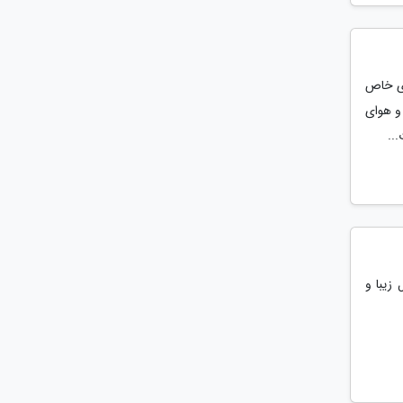
اری خاص
بخش آن آب و هوای
..
زیبا و