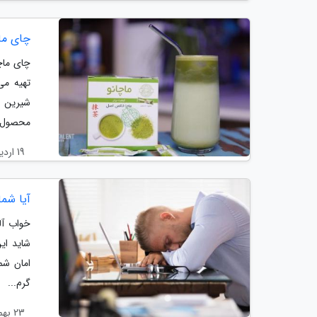
چای ماچا
چای ماچا
تهیه می
شیرین 
محصول ن
19 اردیبهشت 1404
آیا شما
خواب آل
شاید ای
امان شم
گرم...
23 بهمن 1403