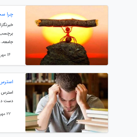
چرا سخ
خبرنگار
برچسب ب
جامعه، م
14 مهر 1403
استرس 
استرس م
دست داد
22 مهر 1402