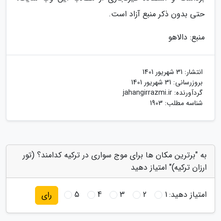
حتی بدون ذکر منبع آزاد است.
منبع: دالاهو
انتشار:
31 شهریور 1401
بروزرسانی:
31 شهریور 1401
گردآورنده:
jahangirrazmi.ir
شناسه مطلب: 1903
به "برترین مکان ها برای موج سواری در ترکیه کدامند؟ (تور
ارزان ترکیه)" امتیاز دهید
امتیاز دهید:
1
2
3
4
5
رای