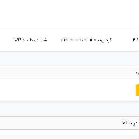
گردآورنده:
jahangirrazmi.ir
شناسه مطلب: 1894
ید
ر خانه"