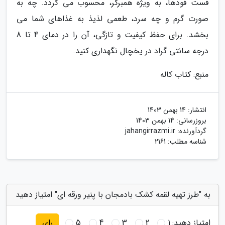
فست فودها، به ویژه همبرگر، محسوب می گردد. چه به
صورت گرم و چه سرد، طعمی لذیذ به غذاهای شما می
بخشد. برای حفظ کیفیت و تازگی، آن را در دمای 4 تا 8
درجه سانتی گراد در یخچال نگهداری کنید.
منبع: کتاب کاله
انتشار:
14 بهمن 1403
بروزرسانی:
14 بهمن 1403
گردآورنده:
jahangirrazmi.ir
شناسه مطلب: 2161
به "طرز تهیه لقمه کشک بادمجان با پنیر ورقه ای" امتیاز دهید
امتیاز دهید:
1
2
3
4
5
رای