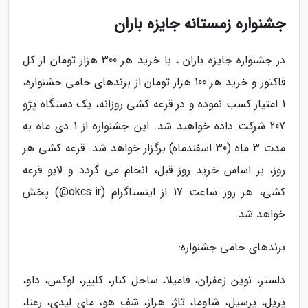
جشنواره زمستانه جایزه باران
در جشنواره جایزه باران ، با خرید هر 300 هزار تومان از کل
فاکتور و خرید هر 100 هزار تومان از برندهای حامی جشنواره،
1 امتیاز کسب نموده و در قرعه کشی روزانه، یک دستگاه پژو
207 شرکت داده خواهید شد. این جشنواره از 1 دی ماه به
مدت 3 ماه (30 اسفندماه) برگزار خواهد شد. قرعه کشی هر
روز، بر اساس خرید روز قبل، انجام می گردد و لایو قرعه
کشی، هر روز ساعت 17 از اینستاگرام (okcs.ir@) پخش
خواهد شد.
برندهای حامی جشنواره:
دلستر، نوین زعفران، فامیلا، ساحل کنار، کلییر، لوکس، داو،
پریل، پرسیل، شاوما، تاژ، هراز، شف هو، مای لیدی، رعنا،