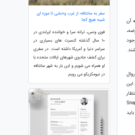
سفر به سانتافه؛ از غرب وحشی تا موزه ای
شبیه هیچ کجا
ای مربوط به آن
ضه،
فوی ونس، ترانه سرا و خواننده ایرلندی در
احتمال وجود
10 سال گذشته کنسرت های بسیاری در
سراسر دنیا و آمریکا داشته است. در سفری
ند.
برای کشف جادوی شهرهای ایالات متحده با
او همراه می شویم و این بار به شهر سانتافه
ند. طبق روال
در نیومکزیکو می رویم.
این
تظار
و استفاده از تراشه پیشرفته Snapdragon
اید