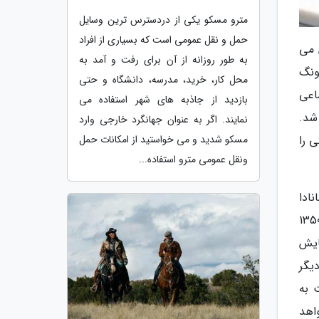
مترو مسکو یکی از دردسترس ترین وسایل
حمل و نقل عمومی است که بسیاری از افراد
لار آمریکا تخمین می
به طور روزانه از آن برای رفت و آمد به
ونگ
محل کار، خرید، مدرسه، دانشگاه و حتی
اعی
بازدید از جاذبه های شهر استفاده می
 شد.
نمایند. اگر به عنوان جهانگرد خارجی وارد
ل های 256 گیگابایتی و 512 گیگابایتی را
مسکو شدید و می خواستید از امکانات حمل
ونقل عمومی مترو استفاده...
ابایتی گلکسی S25 اج با قیمت 1678 دلار کانادا
گابایتی با قیمت 1858 دلار کانادا عرضه خواهند شد. این ارقام به ترتیب معادل تقریبی 1200 دلار آمریکا و 1350
 ای مربوط به تبلت Galaxy S10 FE به نمایش
ی دیگر
 به
اهد