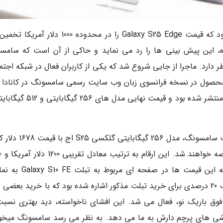
پیش از این، گزارش هایی غیررسمی منتشر شده بود که قیمت Galaxy S25 Edge را در محدوده 1000 د
ده، این پیش بینی ها را رد می نماید و حاکی از آن است که سامس
 دارد. ماجرا از جایی شروع شد که یکی از کاربران فعال در شبکه اجتم
ات قیمتی این محصول در نسخه فرانسوی زبان وب سایت رسمی سامسونگ در کانادا
این اطلاعات به شکل اتفاقی در صفحه ای نامرتبط منتشر شده بود و قیمت نهایی مد
بر اساس اسکرین شات های ثبت شده از وب سایت سامسونگ، مدل 256 گیگ
و مدل 512 گی
دلار آمریکا هستند. نکته جالب توجه اینجاست که این قیمت ها در صفحه
درآمده بودند. در این صفحه به یک پیشنهاد تخفیف 20 درصدی برای خرید تبلت مذکور اشاره شده بود که با خرید بعض
وق باریک نو، فعال می شد. این افشای ناخواسته، دید بهتری نسبت
شی های پرچم دارش به ما می دهد. به نظر می رسد سامسونگ میخو