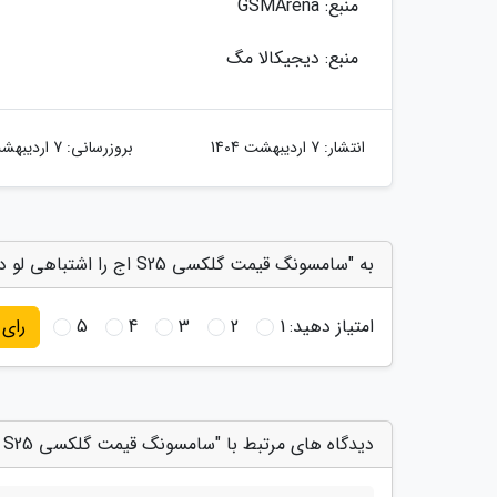
منبع: GSMArena
منبع: دیجیکالا مگ
انتشار:
7 اردیبهشت 1404
بروزرسانی:
7 اردیبهشت 1404
به "سامسونگ قیمت گلکسی S25 اج را اشتباهی لو داد" امتیاز دهید
امتیاز دهید:
1
2
3
4
5
رای
دیدگاه های مرتبط با "سامسونگ قیمت گلکسی S25 اج را اشتباهی لو داد"