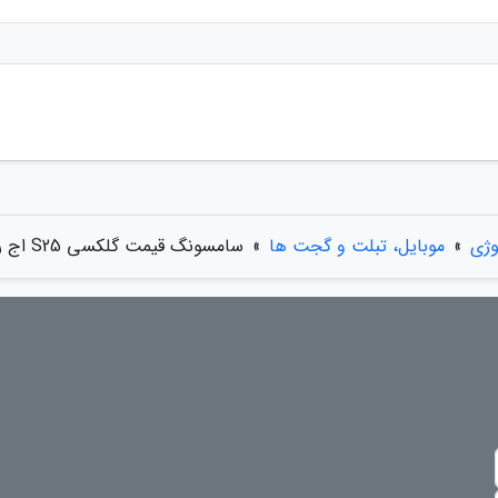
وژی
»
موبایل، تبلت و گجت ها
»
سامسونگ قیمت گلکسی S25 اج را اشتباهی لو داد