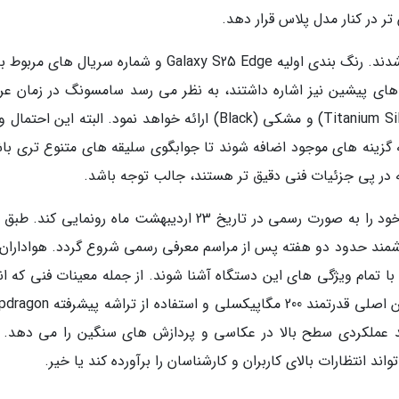
علاوه بر قیمت، جزئیات دیگری نیز به اشتباه فاش شدند. رنگ بندی اولیه Galaxy S25 Edge و شماره سریال ه
 های پیشین نیز اشاره داشتند، به نظر می رسد سامسونگ در زمان عر
این گوشی را تنها در دو رنگ نقره ای تیتانیوم (Titanium Silver) و مشکی (Black) ارائه خواهد نمود. البته این 
ه گزینه های موجود اضافه شوند تا جوابگوی سلیقه های متنوع تری باش
که در پی جزئیات فنی دقیق تر هستند، جالب توجه باشد.
سامسونگ برنامه ریزی نموده است تا محصول نو خود را به صورت رسمی در تاریخ 23 اردیبهشت ماه رونمایی ک
مند حدود دو هفته پس از مراسم معرفی رسمی شروع گردد. هواداران 
 با تمام ویژگی های این دستگاه آشنا شوند. از جمله معینات فنی که ان
داریم در گلکسی S25 اج ببینیم، می توان به دوربین اصلی قدرتمند 200 مگاپیکسلی 
ی نوید عملکردی سطح بالا در عکاسی و پردازش های سنگین را می دهد. ب
ند انتظارات بالای کاربران و کارشناسان را برآورده کند یا خیر.