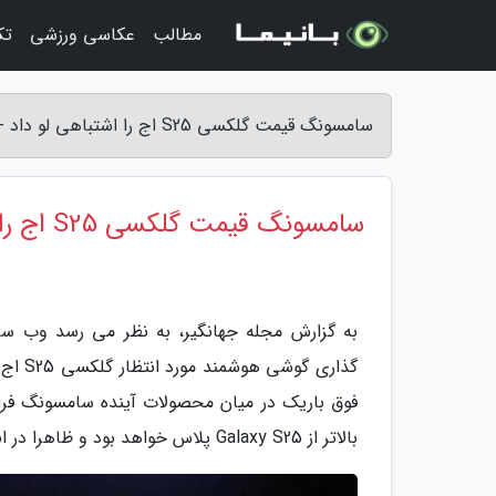
مطالب
عکاسی ورزشی
تک
سامسونگ قیمت گلکسی S25 اج را اشتباهی لو داد - مجله جهانگیر
سامسونگ قیمت گلکسی S25 اج را اشتباهی لو داد
به گزارش مجله جهانگیر، به نظر می رسد وب سا
گذاری
فوق باریک در میان محصولات آینده سامسونگ فرا
بالاتر از Galaxy S25 پلاس خواهد بود و ظاهرا در ابتدا تنها در دو گزینه رنگی به بازار راه پیدا می نماید.