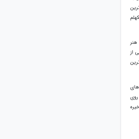
رین
نتی استکهلم
 که موزه هنر
هولمن (Riddarholmen) که بخشی از
برترین
های
یر پیاده روی
و از منظره ها خیره