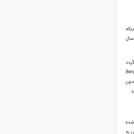
ینکه
سال
ردد
 برگن (Bergen Maritime
. بدون
ده شده
 به