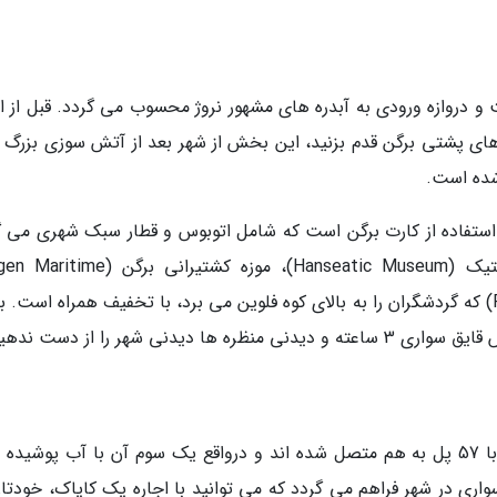
ریخ است و دروازه ورودی به آبدره های مشهور نروژ محسوب می گردد. قبل از ا
ن های پشتی برگن قدم بزنید، این بخش از شهر بعد از آتش سوزی بزرگ 
استفاده از کارت برگن است که شامل اتوبوس و قطار سبک شهری می گ
و ورودی مکان های گردشگری نظیر موزه هانستیک (Hanseatic Museum)، موزه کشتیرانی
Museum) و فونیکولار فلوبنن (Fløibanen funicular) که گردشگران را به بالای کوه فلوین می برد، با تخفیف همراه است
دنی شهر را از دست ندهید.
استکهلم، مرکز سوئد، از 14 جزیره تشکیل شده که با 57 پل به هم متصل شده اند و درواقع یک سوم آن با آب پوشی
ری در شهر فراهم می گردد که می توانید با اجاره یک کایاک، خودتان