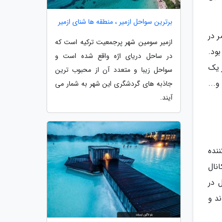
برترین سواحل ازمیر ، منطقه ها شنای ازمیر
ضر در
ازمیر سومین شهر پرجمعیت ترکیه است که
ود.
در ساحل دریای اژه واقع شده است و
شوید و در یک تور یک
سواحل زیبا و متعدد آن از محبوب ترین
...
جاذبه های گردشگری این شهر به شمار می
آیند.
نده
ید و آبی از جمله سرگرمیات رایگان آمستردام محسوب می گردد. 9 مسیر در طول 165 کانال
انال در
م متصل می شوند و