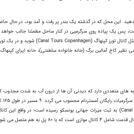
 عصرهای Nyhavn را از دست ندهید. این محل که در گذشته یک بندر پر رفت و آمد بود، در حال حا
ت، پس یک پیاده روی سرگرمیی در کنار ساحل مطمئنا جالب خواهد ب
علاوه بر این می توانید سوار یک کشتی سرگرمیی مثل کانال تورز کپنهاگ (Canal Tours Copenhagen) 
ی نظیر کاخ آمالین برگ (خانه خانواده سلطنتی)، خانه اپرای کپنهاگ و
ذبه های متعددی دارد که دیدنی آن ها از درون آب به شدت مجذوب کن
تر است. سواری در قایق های سف
آبی پرپیچ و خم وجود دارد که کانال رینگ (Canal Ring) به ثبت میراث جهانی یونسکو رسیده است؛ در واقع این ک
دوران طلایی شهر در قرن 17 ساخته شد و با 400 سال قدمت شامل 4 کانال موازی است که با 80 پل به ه