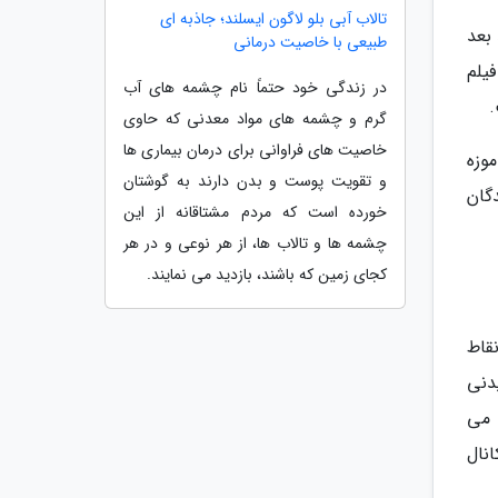
تالاب آبی بلو لاگون ایسلند؛ جاذبه ای
ی توانند بعد
طبیعی با خاصیت درمانی
کز فرهنگی و فیلم
در زندگی خود حتماً نام چشمه های آب
گرم و چشمه های مواد معدنی که حاوی
خاصیت های فراوانی برای درمان بیماری ها
 عبور نموده و در نزدیکی موزه ونگوگ (Van Gogh Museum) و موزه
و تقویت پوست و بدن دارند به گوشتان
دگان
خورده است که مردم مشتاقانه از این
چشمه ها و تالاب ها، از هر نوعی و در هر
کجای زمین که باشند، بازدید می نمایند.
قاط
 اما دیدنی
نتی می
نال