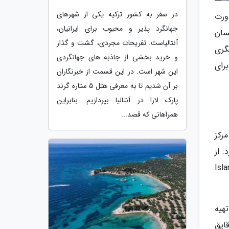
در سفر به کشور ترکیه یکی از شهرهای
اورت
جهانگرد پذیر و محبوب برای ایرانیان،
سان
آنتالیاست. تفریحات مجردی، گشت و گذار
گری
و خرید بخشی از جاذبه های جهانگردی
برای
این شهر است. در این قسمت از خبرنگاران
بر آن شدیم تا به معرفی هتل 5 ستاره گرند
پارک لارا در آنتالیا بپردازیم. بنابراین
همراهانی که قصد...
رکز
رد. از
 قایق خورشیدی از Island Brygge
زی بندر یاری کنید، می توانید یک کایاک سبز از کایاک ریپابلیک (Kayak Republic) تهیه
شبکه های اجتماعی، می توانید 2 ساعت قایق