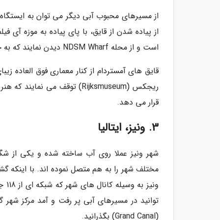
است و از محله NDSM Wharf دیدن نمایند که به خاطر رستوران ها و رویدادهای فرهنگی مجذوب کنندهش معروف است.
ریجکس (Rijksmuseum) توقف می ن
قرار می دهد.
3. ونیز، ایتالیا
شهر ونیز عملا روی آب ساخته شده و یکی از شگف
ونی
توانید در مسیرهای آبی پر رفت و آمد مرکز شهر 
(Grand Canal) بگذرانید.