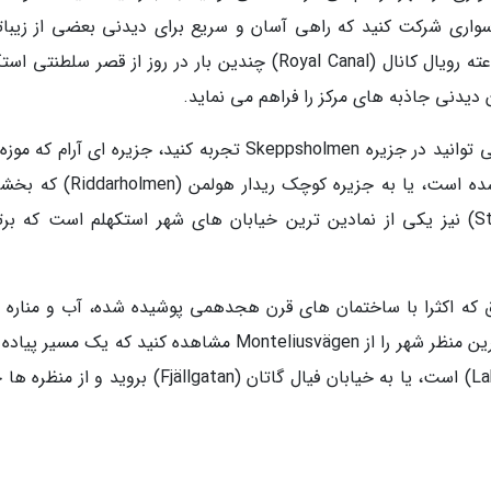
 سواری شرکت کنید که راهی آسان و سریع برای دیدنی بعضی از زیبات
کانال های جهان به شمار می رود. تورهای یک ساعته رویال کانال (Royal Canal) چندین بار در روز از قصر سلط
بعضی از برترین زوایا برای عکس گرفتن از آب را می توانید در جزیره Skeppsholmen تجربه کنید، جزیره ای آرام
مدرن استکهلم (Moderna Museet) در آن واقع شده است، یا به جزیره کوچک ریدار 
شهر قدیمی بوده بروید. استرندواگن (Strandvägen) نیز یکی از نمادین ترین خیابان های شهر استکهلم است که 
ق که اکثرا با ساختمان های قرن هجدهمی پوشیده شده، آب و مناره 
مخروطی کلیساها، می توانید برترین و چشم نوازترین منظر شهر را از Monteliusvägen مشاهده کنید که یک مس
500 متری و مشرف به دریاچه مالارن (Lake Mälaren) است، یا به خیابان فیال گاتان (Fjällgatan) بروید 