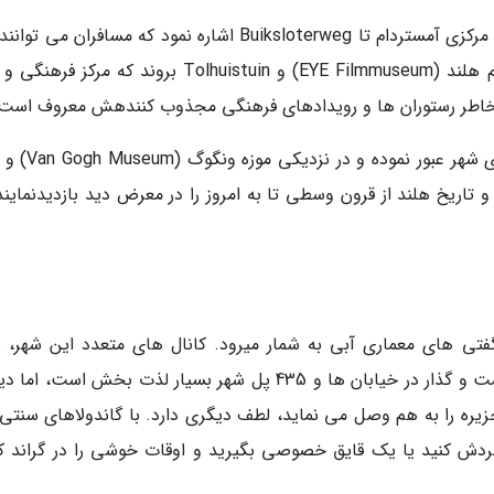
از مسیرهای محبوب آبی دیگر می توان به ایستگاه مرکزی آمستردام تا Buiksloterweg اشاره نمود که مسافران م
از پیاده شدن از قایق، با پای پیاده به موزه آی فیلم هلند (EYE Filmmuseum) و Tolhuistuin بروند که مر
قایق های آمستردام از کنار معماری فوق العاده زیبای شهر
مایند که هنر و تاریخ هلند از قرون وسطی تا به امروز را در معرض دید بازدیدنماین
تی های معماری آبی به شمار میرود. کانال های متعدد این شهر، ن
مختلف شهر را به هم متصل نموده اند. با اینکه گشت و گذار در خیابان ها و 435 پل شهر بسیار لذت بخش است،
ز به وسیله کانال های شهر که شبکه ای از 118 جزیره را به هم وصل می نماید، لطف دیگری دارد. با گاندولاهای س
گردش کنید یا یک قایق خصوصی بگیرید و اوقات خوشی را در گراند کا