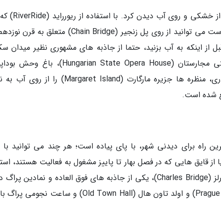
در سفر به بوداپست می توانید جاذبه های شهر را از خشکی و 
اتوبوس دو منظوره (در خشکی و آب کارایی دارد) است می توانید از روی پل زنجیر (Chain Bridge) متعلق
بل از اینکه به آب بزنید، حتما از جاذبه های مشهوری نظیر میدان سک
بوداپست (Szechenyi Square)، خانه اپرای دولتی مجارستان (Hungarian State Opera House
(Budapest Zoo) دیدن کنید، سپس با قایق سواری، منظره ها جزیره مارگارت (Margaret Island) را
قع شده است.
ن راه برای دیدنی شهر، با پای پیاده است؛ هر چند می توانید با ق
دخانه ولتاوا (Vltava River) بروید یا از قایق هایی که در فصل بهار تا پاییز مشغول به فعالیت هستند، ا
نموده و علاوه بر دیدنی منظره ها شهری، از پل چارلز (Charles Bridge)، یکی از جاذبه های فوق العاده و نمادین 
کنید. با پای پیاده می توانید از قصر پراگ (Prague Castle) و اولد تاون هال (Old Town Hall) و ساعت ن