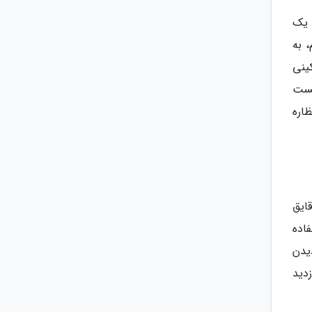
روی آب دیدن کرد. با استفاده از ریورراید (RiverRide) که یک
 به قرن نوزدهم، به
ینی
)، باغ وحش بوداپست
 از روی آب به نظاره
ایق
ستفاده
پراگ دیدن
جومی پراگ بازدید