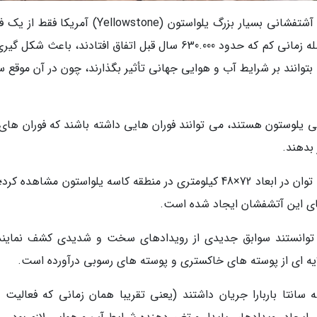
با توجه به تحقیقاتی که به تازگی اجرا شده، کاسه آشتفشانی بسیار بزرگ یلواستون (Yellowstone) آمری
ساخته نشده است، بلکه دو فوران قدرتمند و با فاصله زمانی کم که حدود 630.000 سال قبل اتفاق افتادند، باعث 
بتوانند بر شرایط آب و هوایی جهانی تأثیر بگذارند، چون در آن موقع س
 یلوستون هستند، می توانند فوران هایی داشته باشند که فوران های 
بدهند.
شواهد مربوط به شدت و قدرت این فوران ها را می توان در ابعاد 72×48 کیلومتری در منطقه کاسه یلواستون مشاهده
ای این آتشفشان ایجاد شده است.
ک تیم متشکل از زمین شناسان دانشگاه UCSB توانستند سوابق جدیدی از رویدادهای سخت و شدیدی کشف نمای
لایه ای از پوسته های خاکستری و پوسته های رسوبی درآورده است.
6 سال پیش در حوضه سانتا باربارا جریان داشتند (یعنی تقریبا همان زمانی که فعالیت