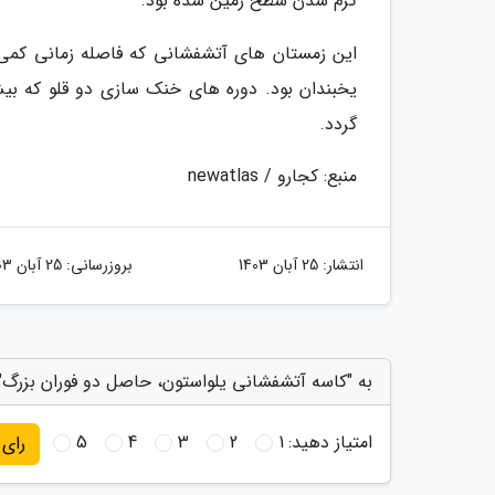
گرم شدن سطح زمین شده بود.
این زمستان های آتشفشانی که فاصله زمانی کمی ب
گردد.
منبع: کجارو / newatlas
انتشار:
25 آبان 1403
بروزرسانی:
25 آبان 1403
به "کاسه آتشفشانی یلواستون، حاصل دو فوران بزرگ" 
امتیاز دهید:
1
2
3
4
5
رای