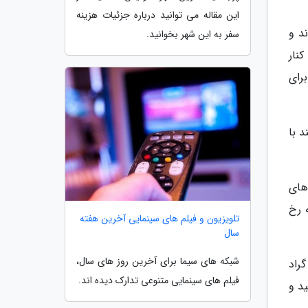
این مقاله می توانید درباره جزئیات هزینه
د و
سفر به این شهر بخوانید.
نار
رای
 با
های
ران، بلکه دو فوران آتشفشانی با فاصله ای 170 ساله رخ
تلویزیون و فیلم های سینمایی آخرین هفته
سال
شبکه های سیما برای آخرین روز های سال،
باربارا تا 3 درجه سانتی گراد
فیلم های سینمایی متنوعی تدارک دیده اند.
د و