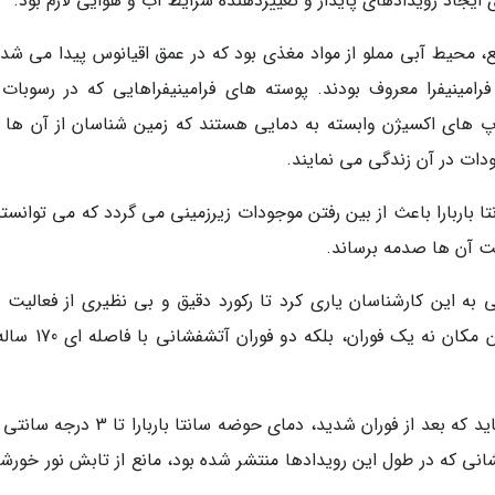
ایجاد رویدادهای پایدار و تغییردهنده شرایط آب و هوایی لازم بود.
، محیط آبی مملو از مواد مغذی بود که در عمق اقیانوس پیدا می شدن
امینیفرا معروف بودند. پوسته های فرامینیفراهایی که در رسوبات ک
های اکسیژن وابسته به دمایی هستند که زمین شناسان از آن ها ب
دات در آن زندگی می نمایند.
باربارا باعث از بین رفتن موجودات زیرزمینی می گردد که می توانستند
ت آن ها صدمه برساند.
ه این کارشناسان یاری کرد تا رکورد دقیق و بی نظیری از فعالیت 
یلواستون به دست آورند که ثابت می نماید در این مکان نه یک فو
تجزیه و تحلیل پوسته های فرامینیفرا ثابت می نماید که بعد از فوران شدید، دمای حوضه سانتا 
نی که در طول این رویدادها منتشر شده بود، مانع از تابش نور خورشی