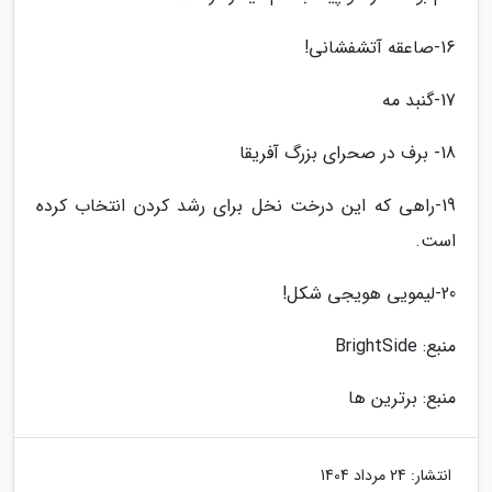
16-صاعقه آتشفشانی!
17-گنبد مه
18- برف در صحرای بزرگ آفریقا
19-راهی که این درخت نخل برای رشد کردن انتخاب کرده
است.
20-لیمویی هویجی شکل!
منبع: BrightSide
منبع: برترین ها
انتشار:
24 مرداد 1404