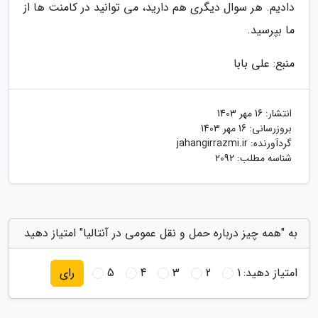
دادیم. هر سوال دیگری هم دارید، می توانید در کامنت ها از
ما بپرسید.
منبع: علی بابا
انتشار:
16 مهر 1403
بروزرسانی:
16 مهر 1403
گردآورنده:
jahangirrazmi.ir
شناسه مطلب: 2092
به "همه چیز درباره حمل و نقل عمومی در آنتالیا" امتیاز دهید
امتیاز دهید:
1
2
3
4
5
رای