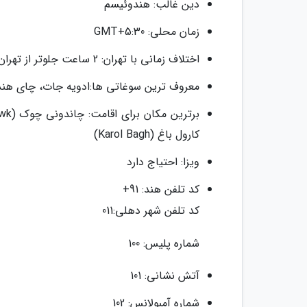
دین غالب: هندوئیسم
زمان محلی: GMT+5:30
اختلاف زمانی با تهران: 2 ساعت جلوتر از تهران
معروف ترین سوغاتی ها:ادویه جات، چای هن
کارول باغ (Karol Bagh)
ویزا: احتیاج دارد
کد تلفن هند: 91+
کد تلفن شهر دهلی:011
شماره پلیس: 100
آتش نشانی: 101
شماره آمبولانس: 102