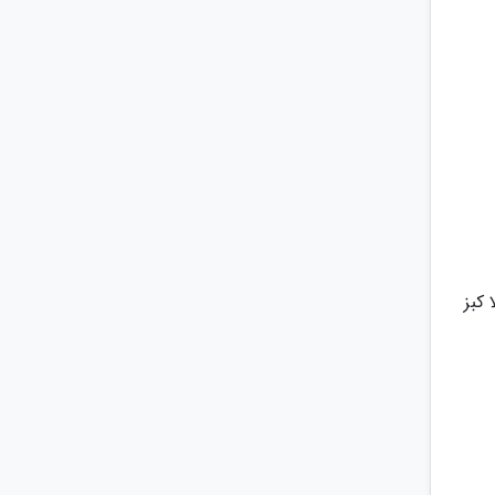
 می توان به اوبر، مرو کبز (Meru Cabs) و اولا کبز