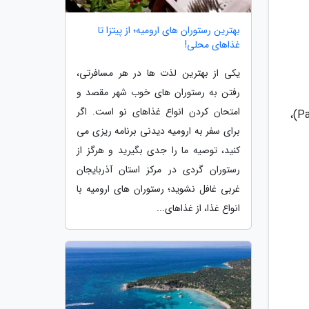
بهترین رستوران های ارومیه؛ از پیتزا تا
غذاهای محلی!
یکی از بهترین لذت ها در هر مسافرتی،
رفتن به رستوران های خوب شهر مقصد و
امتحان کردن انواع غذاهای نو است. اگر
برترین مکان برای اقامت: چاندونی چوک (Chandni Chowk)، کانات پلس (Connaught Place) ،پاهارگنج (Paharganj)،
برای سفر به ارومیه دیدنی برنامه ریزی می
کنید، توصیه ما را جدی بگیرید و هرگز از
رستوران گردی در مرکز استان آذربایجان
غربی غافل نشوید؛ رستوران های ارومیه با
انواع غذا، از غذاهای...