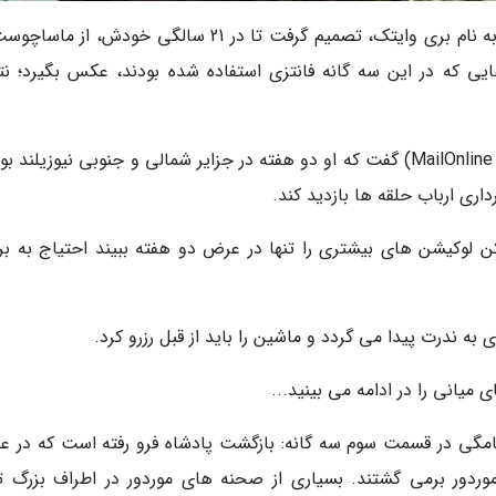
یکی از هواداران پر و پا قرص فیلم ارباب حلقه ها به نام بری وایتک، تصمیم گرفت تا در 21 سالگی خودش، 
هایی که در این سه گانه فانتزی استفاده شده بودند، عکس بگیرد؛ نت
این دانشجوی فیزیک به میل آنلاین تراول (MailOnline Travel) گفت که او دو هفته در جزایر شمالی و جنوبی نیوزیلن
اری ارباب حلقه ها بازدید کند.
لوکیشن های بیشتری را تنها در عرض دو هفته ببیند احتیاج به برن
ه ندرت پیدا می گردد و ماشین را باید از قبل رزرو کرد.
یانی را در ادامه می بینید...
 گامگی در قسمت سوم سه گانه: بازگشت پادشاه فرو رفته است که در 
موردور برمی گشتند. بسیاری از صحنه های موردور در اطراف بزرگ ت