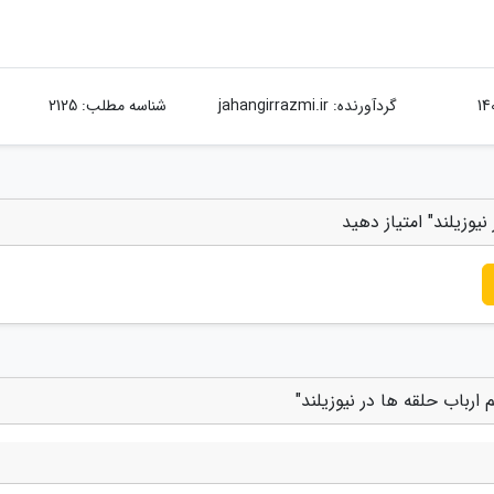
گردآورنده:
jahangirrazmi.ir
شناسه مطلب: 2125
یوزیلند" امتیاز دهید
ارباب حلقه ها در نیوزیلند"