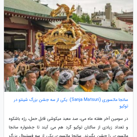
سانجا ماتسوری (Sanja Matsuri): یکی از سه جشن بزرگ شینتو در
توکیو
در سومین آخر هفته ماه می، صد معبد میکوشی قابل حمل، رژه باشکوه
و تعداد زیادی از ساکنان توکیو گرد هم می آیند تا جشنواره سانجا
ماتسوری را جشن بگیرند. سانجا ماتسوری یکی از سه فستیوال بزرگ