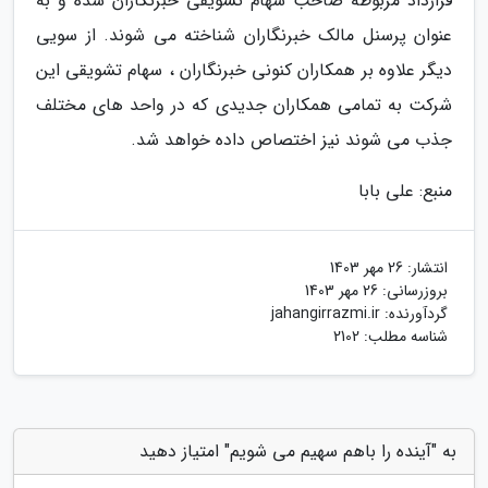
قرارداد مربوطه صاحب سهام تشویقی خبرنگاران شده و به
عنوان پرسنل مالک خبرنگاران شناخته می شوند. از سویی
دیگر علاوه بر همکاران کنونی خبرنگاران ، سهام تشویقی این
شرکت به تمامی همکاران جدیدی که در واحد های مختلف
جذب می شوند نیز اختصاص داده خواهد شد.
منبع: علی بابا
انتشار:
26 مهر 1403
بروزرسانی:
26 مهر 1403
گردآورنده:
jahangirrazmi.ir
شناسه مطلب: 2102
به "آینده را باهم سهیم می شویم" امتیاز دهید