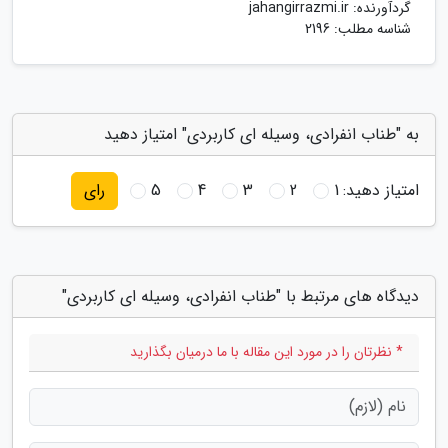
گردآورنده:
jahangirrazmi.ir
شناسه مطلب: 2196
به "طناب انفرادی، وسیله ای کاربردی" امتیاز دهید
امتیاز دهید:
1
2
3
4
5
رای
دیدگاه های مرتبط با "طناب انفرادی، وسیله ای کاربردی"
* نظرتان را در مورد این مقاله با ما درمیان بگذارید